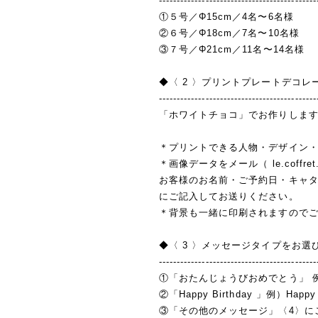
--------------------------------------------
①５号／Φ15cm／4名〜6名様
②６号／Φ18cm／7名〜10名様
③７号／Φ21cm／11名〜14名様
◆〈 2 〉プリントプレートデコレ
--------------------------------------------
「ホワイトチョコ」でお作りします
＊プリントできる人物・デザイン
＊画像データをメール（
le.coffre
お客様のお名前・ご予約日・キャ
にご記入してお送りください。
＊背景も一緒に印刷されますので
◆〈 3 〉メッセージタイプをお選
--------------------------------------------
①「おたんじょうびおめでとう」 
②「Happy Birthday 」例）Happy 
③「その他のメッセージ」〈4〉に