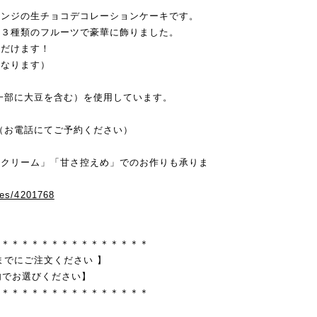
ポンジの生チョコデコレーションケーキです。
の３種類のフルーツで豪華に飾りました。
ただけます！
になります）
一部に大豆を含む）を使用しています。
（お電話にてご予約ください）
イクリーム」「甘さ控えめ」でのお作りも承りま
ries/4201768
＊＊＊＊＊＊＊＊＊＊＊＊＊＊＊＊
までにご注文ください 】
内でお選びください】
＊＊＊＊＊＊＊＊＊＊＊＊＊＊＊＊