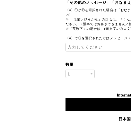
「その他のメッセージ」「おなま
〈4〉①か②を選択された場合は『おなま
内）
※ 「名前／ひらがな」の場合は、「く
ださい。（漢字ではお書きできません／
※「英数字」の場合は、(頭文字のみ大文
〈4〉で③を選択された方はメッセージ（
数量
Internat
日本国