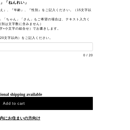
え」「ねんれい」
え』、『年齢』、『性別』をご記入ください。（15文字以
ん」「ちゃん」「さん」もご希望の場合は、テキスト入力く
性別は文字数に含みません）
字+小文字の組合せ）でお書きします。
20文字以内）をご記入ください。
0
/
20
ional shipping available
Add to cart
内にお住まいの方向け