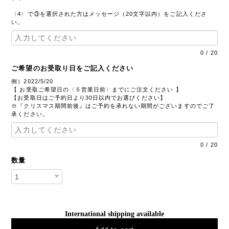
〈4〉で③を選択された方はメッセージ（20文字以内）をご記入くださ
い。
0
/
20
ご希望のお受取り日をご記入ください
例）2022/5/20
【 お受取ご希望日の〈５営業日前〉までにご注文ください 】
【お受取日はご予約日より30日以内でお選びください】
※『クリスマス期間前後』はご予約を承れない期間がございますのでご了
承ください。
0
/
20
数量
International shipping available
Add to cart