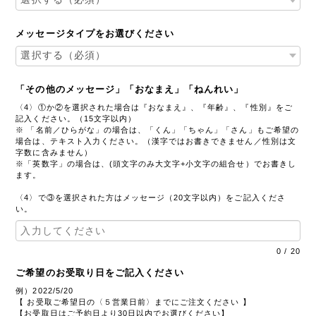
メッセージタイプをお選びください
「その他のメッセージ」「おなまえ」「ねんれい」
〈4〉①か②を選択された場合は『おなまえ』、『年齢』、『性別』をご
記入ください。（15文字以内）
※ 「名前／ひらがな」の場合は、「くん」「ちゃん」「さん」もご希望の
場合は、テキスト入力ください。（漢字ではお書きできません／性別は文
字数に含みません）
※「英数字」の場合は、(頭文字のみ大文字+小文字の組合せ）でお書きし
ます。
〈4〉で③を選択された方はメッセージ（20文字以内）をご記入くださ
い。
0
/
20
ご希望のお受取り日をご記入ください
例）2022/5/20
【 お受取ご希望日の〈５営業日前〉までにご注文ください 】
【お受取日はご予約日より30日以内でお選びください】