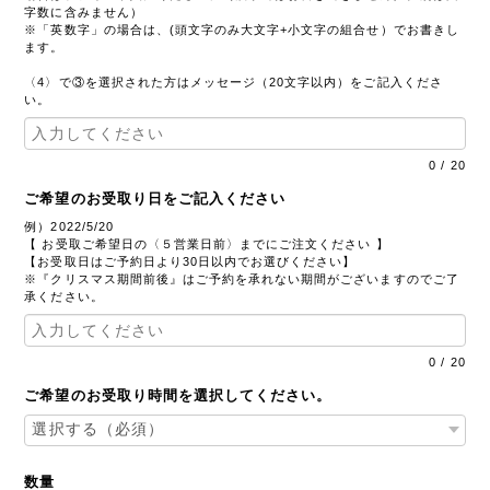
字数に含みません）
※「英数字」の場合は、(頭文字のみ大文字+小文字の組合せ）でお書きし
ます。
〈4〉で③を選択された方はメッセージ（20文字以内）をご記入くださ
い。
0
/
20
ご希望のお受取り日をご記入ください
例）2022/5/20
【 お受取ご希望日の〈５営業日前〉までにご注文ください 】
【お受取日はご予約日より30日以内でお選びください】
※『クリスマス期間前後』はご予約を承れない期間がございますのでご了
承ください。
0
/
20
ご希望のお受取り時間を選択してください。
数量