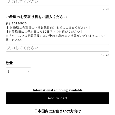
0
/
20
ご希望のお受取り日をご記入ください
例）2022/5/20
【 お受取ご希望日の〈５営業日前〉までにご注文ください 】
【お受取日はご予約日より30日以内でお選びください】
※『クリスマス期間前後』はご予約を承れない期間がございますのでご了
承ください。
0
/
20
数量
International shipping available
Add to cart
日本国内にお住まいの方向け