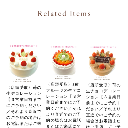
Related Items
〈店頭受取〉3種
〈店頭受取〉苺の
〈店頭受取〉苺の
フルーツの生デコ
生チョコデコレー
生デコレーション
レーション【３営
ション【３営業日
【３営業日前まで
業日前までにご予
前までにご予約く
にご予約ください
約ください／それ
ださい／それより
／それより直近で
より直近でのご予
直近でのご予約の
のご予約の場合は
約の場合はお電話
場合はお電話また
お電話またはご来
またはご来店にて
はご来店にてご予