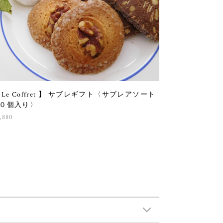
 Le Coffret 】 サブレギフト〈サブレアソート
０個入り〉
,880