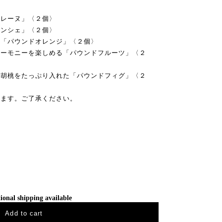
ドレーヌ」〈２個〉
ナンシェ」〈２個〉
た「パウンドオレンジ」〈２個〉
ハーモニーを楽しめる「パウンドフルーツ」〈２
果胡桃をたっぷり入れた「パウンドフィグ」〈２
います。ご了承ください。
ional shipping available
Add to cart