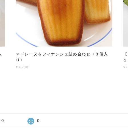
入
マドレーヌ＆フィナンシェ詰め合わせ〈８個入
【
り〉
１
¥2,700
¥2
0
0