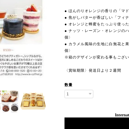
● ほんのりオレンジの香りの「マ
● 焦がしバターが香ばしい「フィ
● オレンジと蜂蜜をたっぷり使っ
● ナッツ・レーズン・オレンジの
個〉
● カラメル風味の生地に白無花と
個〉
※箱のデザインが変わる事もござ
〈賞味期限〉発送日より２週間
数量
Internat