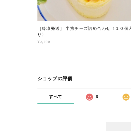
［冷凍発送］ 半熟チーズ詰め合わせ〈１０個
り〉
¥2,700
ショップの評価
すべて
9