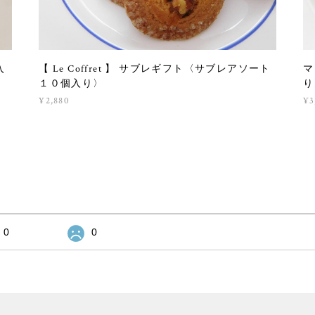
入
【 Le Coffret 】 サブレギフト〈サブレアソート
マ
１０個入り〉
り
¥2,880
¥3
0
0